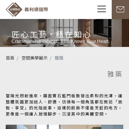
匠心工藝
櫃在知心
Craftsmanship cabinet , Elite Knows Your Heart.
首頁
空間美學展示
雅築
雅築
當陽光照射進來，霧面寶石藍門板散發出柔和的光澤，讓
整體氛圍更加迷人、舒適，彷彿每一個角落都在敘述「放
鬆、享受」的光陰故事。這樣的廚房不僅是烹飪的地方，
更像是一個讓人放慢腳步、沉浸其中的美麗空間。