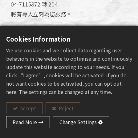
04-7115872 轉 204
將有專人立刻為您服務。
500彰化市埔內街455巷12號
Cookies Information
+886 (04) 711-5872
We use cookies and we collect data regarding user
behaviors in the website to optimise and continuously
update this website according to your needs. If you
click “I agree”, cookies will be activated. If you do
姓名
*
not want cookies to be activated, you can opt out
here. The settings can be changed at any time.
稱謂
Accept
Reject
先生
Read More
Change Settings
小姐